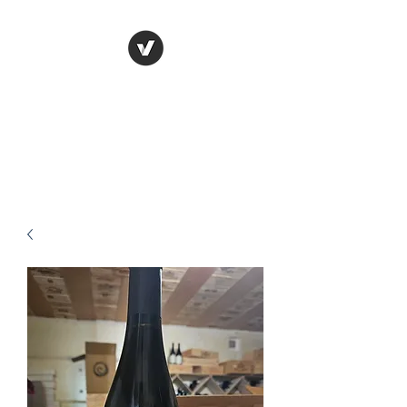
Cave Bénizeau
Prêt à découvrir nos offres de
folie ?