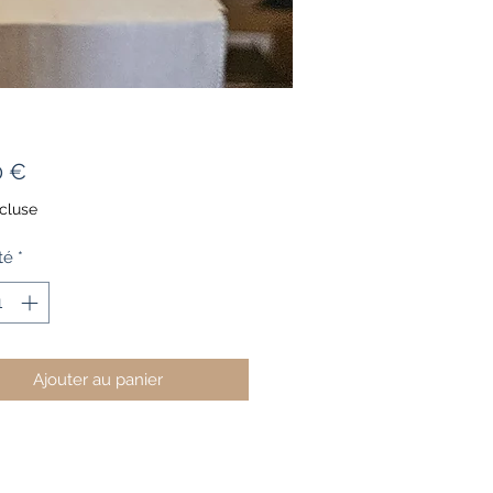
Prix
0 €
cluse
té
*
Ajouter au panier