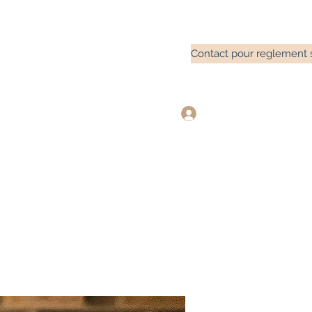
Contact pour reglement 
Se connecter
0) 615913074