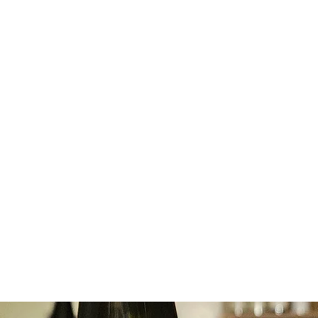
aurelienbenizeau@gmail.com
+33 (