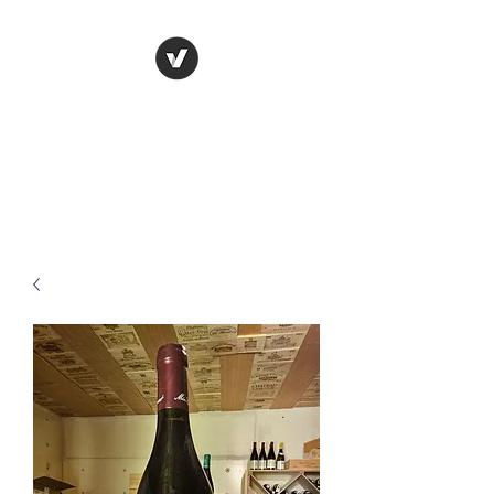
Cave Bénizeau
Prêt à découvrir nos offres de
folie ?