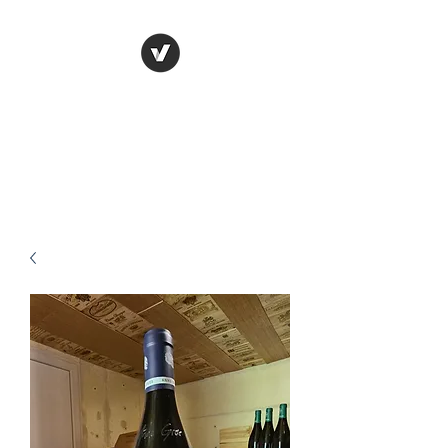
Cave Bénizeau
Prêt à découvrir nos offres de
folie ?