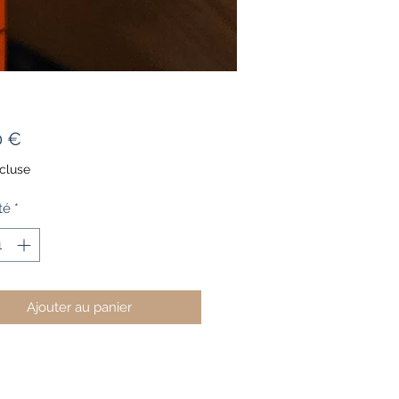
Prix
0 €
cluse
té
*
Ajouter au panier