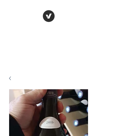
Cave Bénizeau
Prêt à découvrir nos offres de
folie ?