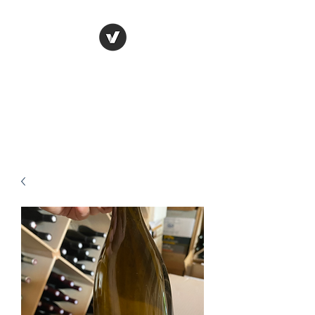
Cave Bénizeau
Prêt à découvrir nos offres de
folie ?